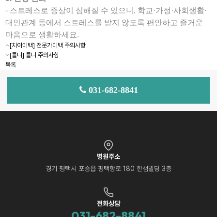
- 스트레스로 증상이 심해질 수 있으니, 학교·가정·사회생활·
대인관계 등에서 스트레스를 받지 않도록 편안하고 즐거운
마음으로 생활하세요.
[치아미백] 전문가미백 주의사항
[틀니] 틀니 주의사항
목록
031-682-8841
병원주소
경기 평택시 포승읍 평택항로 180 한샘빌딩 3층
전화상담
031-682-8841